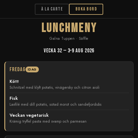
À la carte
BOKA BORD
LUNCHMENY
Galna Tuppen · Säffle
Vecka 32 — 3–9 aug 2026
Fredag
IDAG
Kött
Schnitzel med klyft potatis, vinägersky och citron aioli
Fisk
Laxfilé med dill potatis, sotad morot och sandefjordsås
Veckan vegetarisk
Krämig tryffel pasta med svamp och parmesan