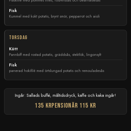
Fläskfilé med pommes frites, rödvinssås och bearnaisesås
Fisk
Kummel med kokt potatis, brynt smör, pepparrot och aioli
Torsdag
Kött
Pannbiff med rostad potatis, gräddsås, stektlök, lingonsylt
Fisk
panerad hokifilé med örtslungad potatis och remouladesås
Ingår: Sallads buffé, måltidsdryck, kaffe och kaka ingår!
135 kr
Pensionär 115 kr